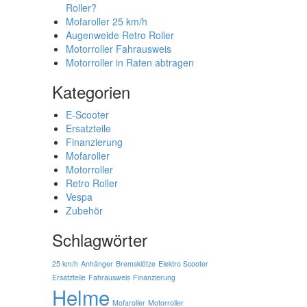
Roller?
Mofaroller 25 km/h
Augenweide Retro Roller
Motorroller Fahrausweis
Motorroller in Raten abtragen
Kategorien
E-Scooter
Ersatzteile
Finanzierung
Mofaroller
Motorroller
Retro Roller
Vespa
Zubehör
Schlagwörter
25 km/h
Anhänger
Bremsklötze
Elektro Scooter
Ersatzteile
Fahrausweis
Finanzierung
Helme
Mofaroller
Motorroller